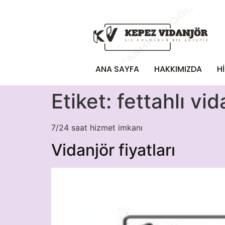
ANA SAYFA
HAKKIMIZDA
H
Etiket:
fettahlı vid
7/24 saat hizmet imkanı
Vidanjör fiyatları