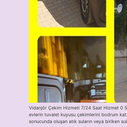
Vidanjör Çekim Hizmeti 7/24 Saat Hizmet 0 541
evlerin tuvalet kuyusu çekimlerini bodrum kat
sonucunda oluşan atık suların veya biriken su