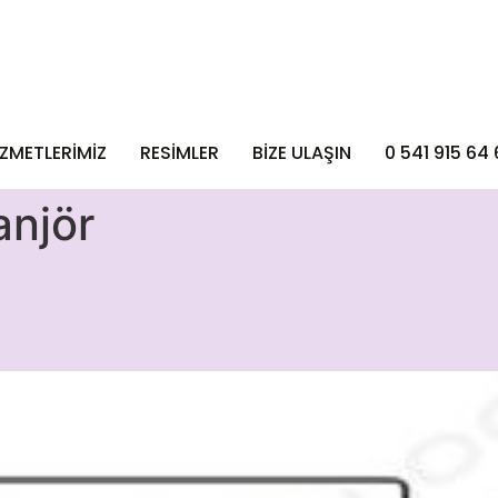
İZMETLERİMİZ
RESİMLER
BIZE ULAŞIN
0 541 915 64 
anjör