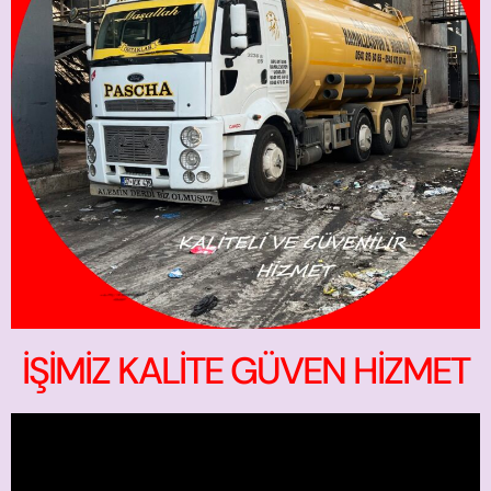
İŞİMİZ KALİTE GÜVEN HİZMET