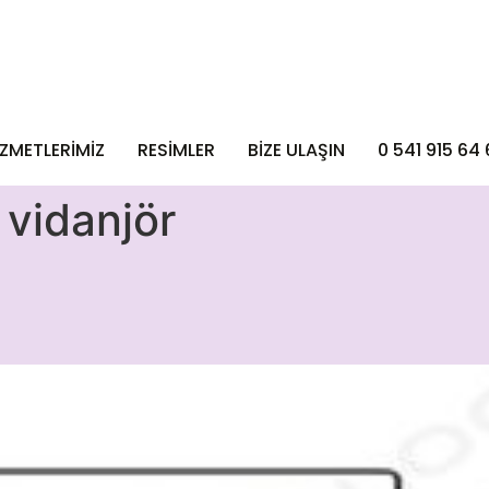
İZMETLERİMİZ
RESİMLER
BIZE ULAŞIN
0 541 915 64 
 vidanjör