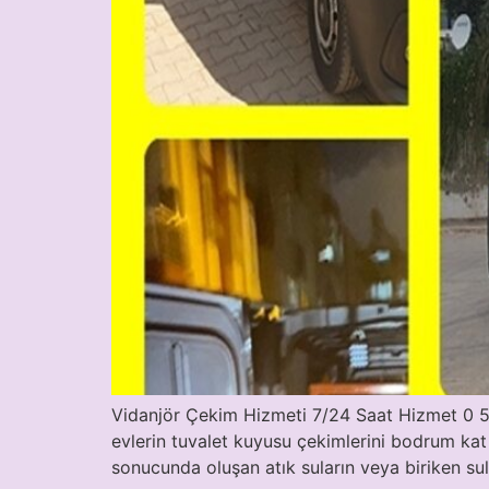
Vidanjör Çekim Hizmeti 7/24 Saat Hizmet 0 541
evlerin tuvalet kuyusu çekimlerini bodrum kat
sonucunda oluşan atık suların veya biriken su